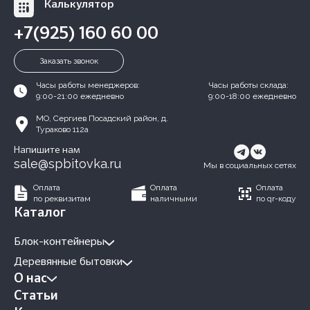
Калькулятор
+7(925) 160 60 00
Заказать звонок
Часы работы менеджеров:
Часы работы склада:
9:00-21:00 ежедневно
9:00-18:00 ежедневно
МО, Сергиев Посадский район, д.
Тураково 112а
Напишите нам
sale@spbitovka.ru
Мы в социальных сетях
Оплата
Оплата
Оплата
по реквизитам
наличными
по qr-коду
Каталог
Блок-контейнеры
Деревянные бытовки
О нас
Статьи