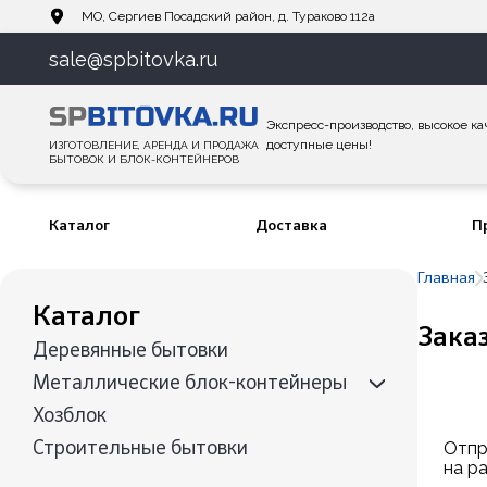
МО, Сергиев Посадский район, д. Тураково 112а
sale@spbitovka.ru
Экспресс-производство, высокое ка
доступные цены!
ИЗГОТОВЛЕНИЕ, АРЕНДА И ПРОДАЖА
БЫТОВОК И БЛОК-КОНТЕЙНЕРОВ
Каталог
Доставка
П
Главная
Каталог
Зака
Деревянные бытовки
Металлические блок-контейнеры
Хозблок
Отпр
Строительные бытовки
на р