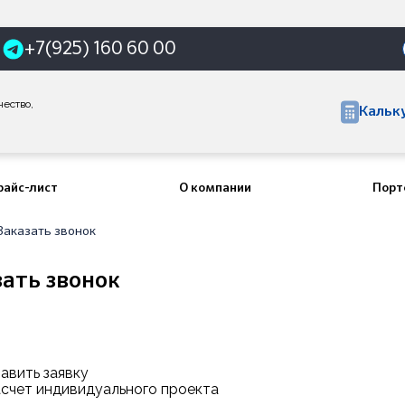
+7(925) 160 60 00
чество,
Кальк
райс-лист
О компании
Порт
Заказать звонок
зать звонок
авить заявку
асчет индивидуального проекта