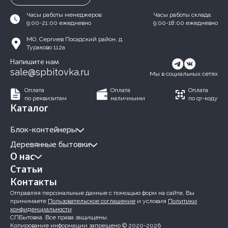
Часы работы менеджеров:
Часы работы склада:
9:00-21:00 ежедневно
9:00-18:00 ежедневно
МО, Сергиев Посадский район, д.
Тураково 112а
Напишите нам
sale@spbitovka.ru
Мы в социальных сетях
Оплата
Оплата
Оплата
по реквизитам
наличными
по qr-коду
Каталог
Блок-контейнеры
Деревянные бытовки
О нас
Статьи
Контакты
Отправляя персональные данные с помощью форм на сайте, Вы
принимаете
Пользовательское соглашение
и условия
Политики
конфиденциальности
СПБытовка. Все права защищены.
Копирование информации запрещено © 2020-2026