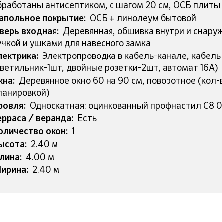
бработаны антисептиком, с шагом 20 см, ОСБ плиты
апольное покрытие:
ОСБ + линолеум бытовой
верь входная:
Деревянная, обшивка внутри и снаруж
учкой и ушками для навесного замка
лектрика:
Электропроводка в кабель-канале, кабель 
светильник-1шт, двойные розетки-2шт, автомат 16А)
кна:
Деревянное окно 60 на 90 см, поворотное (кол-
ланировкой)
ровля:
Односкатная: оцинкованный профнастил С8 0,
ерраса / веранда:
Есть
оличество окон:
1
ысота:
2.40 м
лина:
4.00 м
ирина:
2.40 м