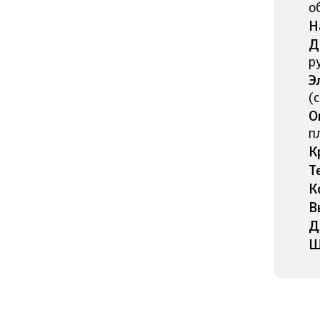
о
Н
Д
р
Э
(
О
п
К
Т
К
В
Д
Ш