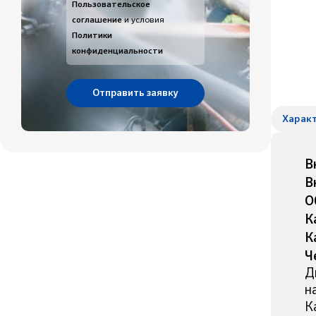
Пользовательское
соглашение
и условия
Политики
конфиденциальности
Харак
В
В
О
К
К
Ч
Д
н
К