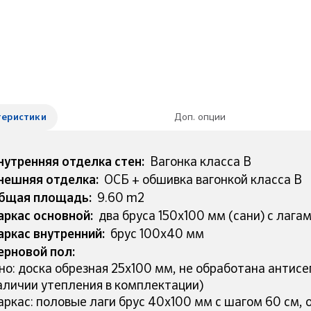
теристики
Доп. опции
нутренняя отделка стен:
Вагонка класса B
нешняя отделка:
ОСБ + обшивка вагонкой класса B
бщая площадь:
9.60 m2
аркас основной:
два бруса 150х100 мм (сани) с лага
аркас внутренний:
брус 100х40 мм
ерновой пол:
но: доска обрезная 25х100 мм, не обработана антисе
аличии утепления в комплектации)
аркас: половые лаги брус 40х100 мм с шагом 60 см, 