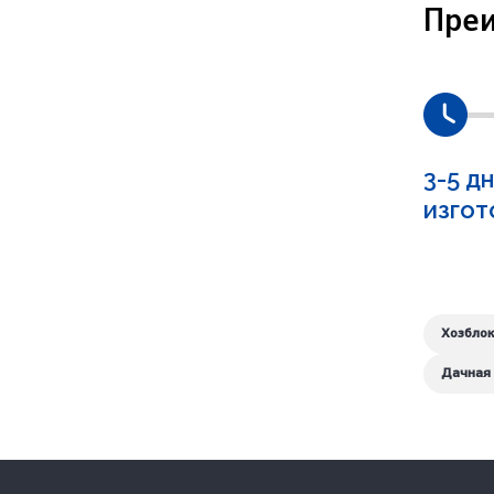
Пре
3-5 д
изгот
Хозблок
Дачная