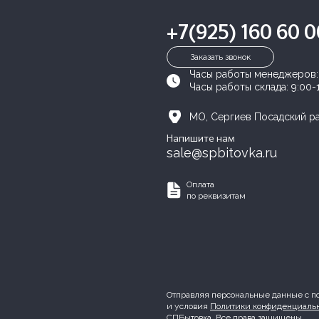
+7(925) 160 60 0
Заказать звонок
Часы работы менеджеров
Часы работы склада:
9:00-
МО, Сергиев Посадский рай
Напишите нам
sale@spbitovka.ru
Оплата
по реквизитам
Отправляя персональные данные с п
и условия
Политики конфиденциаль
СПБытовка. Все права защищены.