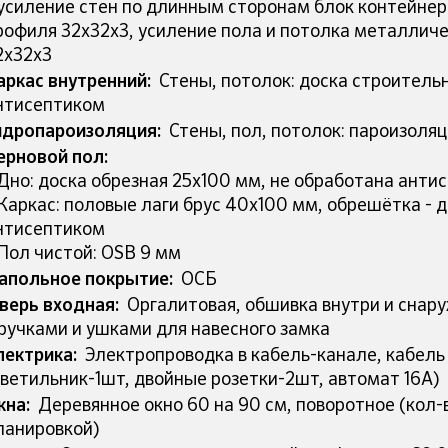
 усиление стен по длинным сторонам блок контейне
рофиля 32х32х3, усиление пола и потолка металличе
2х32х3
аркас внутренний:
Стены, потолок: доска строитель
нтисептиком
идропароизоляция:
Стены, пол, потолок: пароизоля
ерновой пол:
 Дно: доска обрезная 25х100 мм, не обработана анти
 Каркас: половые лаги брус 40х100 мм, обрешётка - 
нтисептиком
 Пол чистой: OSB 9 мм
апольное покрытие:
ОСБ
верь входная:
Оргалитовая, обшивка внутри и снару
 ручками и ушками для навесного замка
лектрика:
Электропроводка в кабель-канале, кабель 
светильник-1шт, двойные розетки-2шт, автомат 16А)
кна:
Деревянное окно 60 на 90 см, поворотное (кол-
ланировкой)