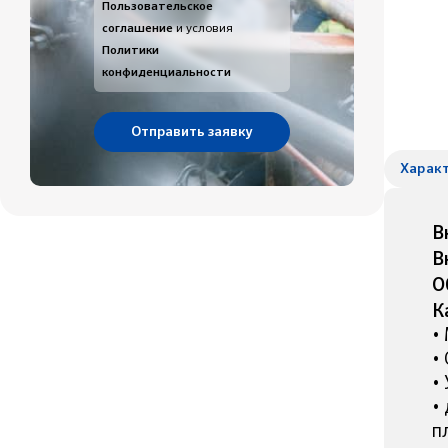
Пользовательское
соглашение
и условия
Политики
конфиденциальности
Харак
В
В
О
К
•
•
•
•
п