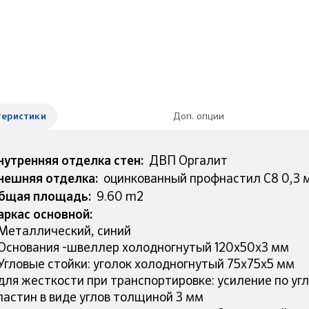
теристики
Доп. опции
нутренняя отделка стен:
ДВП Оргалит
нешняя отделка:
оцинкованный профнастил С8 0,3 м
бщая площадь:
9.60 m2
аркас основной:
 Металлический, синий
 Основания -швеллер холодногнутый 120х50х3 мм
 Угловые стойки: уголок холодногнутый 75х75х5 мм
 для жесткости при транспортировке: усиление по у
ластин в виде углов толщиной 3 мм