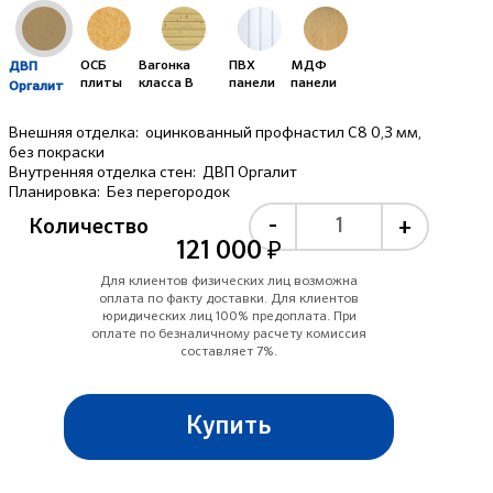
ОСБ
Вагонка
ПВХ
МДФ
ДВП
плиты
класса B
панели
панели
Оргалит
Внешняя отделка:
оцинкованный профнастил С8 0,3 мм,
без покраски
Внутренняя отделка стен:
ДВП Оргалит
Планировка:
Без перегородок
-
+
Количество
121 000 ₽
Для клиентов физических лиц возможна
оплата по факту доставки. Для клиентов
юридических лиц 100% предоплата. При
оплате по безналичному расчету комиссия
составляет 7%.