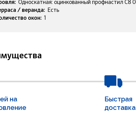
ровля:
Односкатная: оцинкованный профнастил С8 0,
ерраса / веранда:
Есть
оличество окон:
1
имущества
ней на
Быстрая
овление
доставка