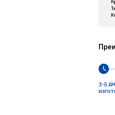
К
Т
К
Пре
3-5 д
изгот