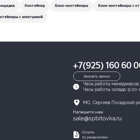
лощадка
Контейнер
Блок-контейнеры
Блок-контейнеры с о
нтейнеры с электрикой
+7(925) 160 60 0
Заказать звонок
Часы работы менеджеров
Часы работы склада:
9:00-
МО, Сергиев Посадский рай
Напишите нам
sale@spbitovka.ru
Оплата
по реквизитам