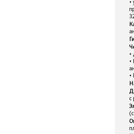
•
п
3
К
а
Г
Ч
•
•
а
•
Н
Д
с
Э
(
О
п